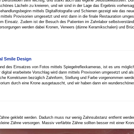
m Berufsleben sehr wichtig, und stärkt auch das eigene Selbstbewußtsein. Dur
schönes Lächeln zu kreieren, und wir sind in der Lage das Ergebnis vorhersa
handlungsbeginn mittels Digitalfotografie und Schienen gezeigt wie das neu
ittels Provisorien umgesetzt und erst dann in die finale Restauration umges
 Einsatz. Zudem ist der Besuch des Patienten im Zahnlabor selbstverständl
s Versorgungen werden dabei Kronen, Veneers (dünne Keramikschalen) und Brü
al Smile Design
und des Einsatzes von Fotos mittels Spiegelreflexkameras, ist es uns mögli
 digital erarbeitete Vorschlag wird dann mittels Provisorien umgesetzt und al
iche Korrekturen bezüglich Zahnform, Stellung und Farbe vorgenommen werd
sorium durch eine Krone ausgetauscht, und wir haben dann ein wunderschöne
Zähne geklebt werden. Dadurch muss nur wenig Zahnsubstanz entfernt werde
leine Zähne versorgen. Massiv verfärbte Zähne sollten besser mit einer Kron