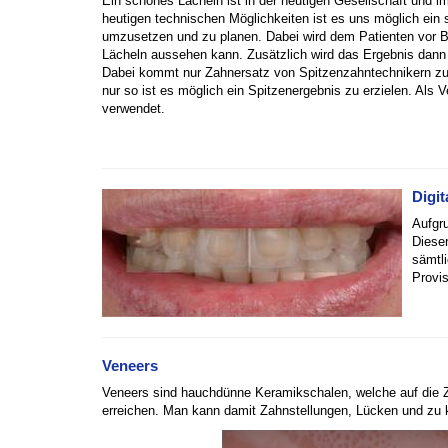
Ein schönes Lächeln ist in der heutigen Gesellschaft und i
heutigen technischen Möglichkeiten ist es uns möglich ein 
umzusetzen und zu planen. Dabei wird dem Patienten vor Be
Lächeln aussehen kann. Zusätzlich wird das Ergebnis dann m
Dabei kommt nur Zahnersatz von Spitzenzahntechnikern zum
nur so ist es möglich ein Spitzenergebnis zu erzielen. Al
verwendet.
Digit
Aufgr
Dieser
sämtl
Provi
Veneers
Veneers sind hauchdünne Keramikschalen, welche auf die 
erreichen. Man kann damit Zahnstellungen, Lücken und zu k